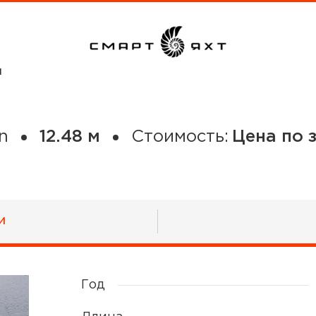
И
n
12.48 м
Стоимость:
Цена по 
И
Год