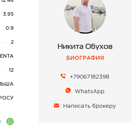
12.48
3.95
0.9
2
Никита Обухов
PENTA
БИОГРАФИЯ
12
+79067182398
ЛЬША
WhatsApp
ПРОСУ
Написать брокеру