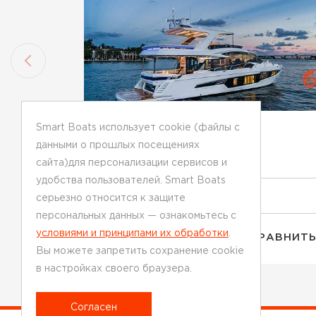
Smart Boats использует cookie (файлы с
GALEON
данными о прошлых посещениях
2020
сайта)для персонализации сервисов и
удобства пользователей. Smart Boats
€ 1 890 000
серьезно относится к защите
персональных данных — ознакомьтесь с
условиями и принципами их обработки
.
ПОДРОБНЕЕ
СРАВНИТ
Вы можете запретить сохранение cookie
в настройках своего браузера.
Согласен