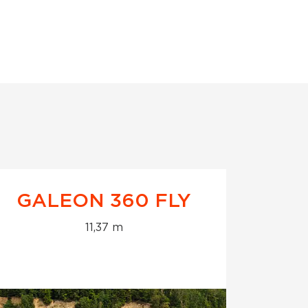
GALEON 360 FLY
GA
11,37 m