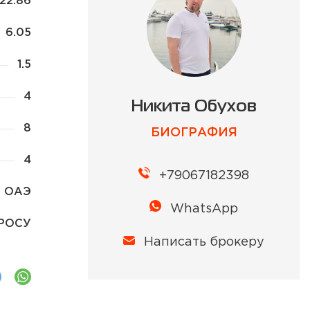
22.86
6.05
1.5
4
Никита Обухов
8
БИОГРАФИЯ
4
+79067182398
ОАЭ
WhatsApp
ПРОСУ
Написать брокеру