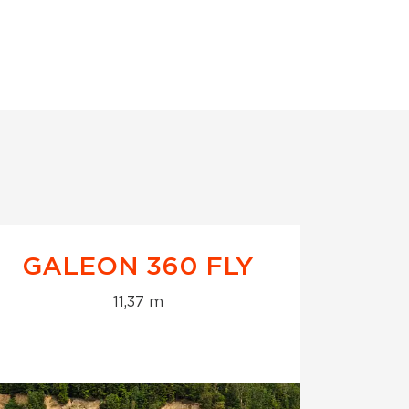
GALEON 360 FLY
GA
11,37 m