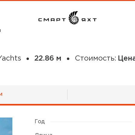
И
achts
22.86 м
Стоимость:
Цена
И
Год